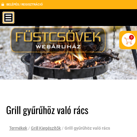
BELÉPÉS / REGISZTRÁCIÓ
0
Grill gyűrűhöz való rács
Termékek
/
Grill Kiegészítők
/
Grill gyűrűhöz való rács