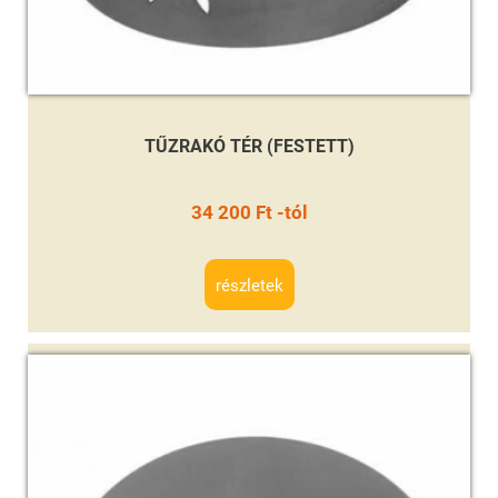
TŰZRAKÓ TÉR (FESTETT)
34 200 Ft -tól
részletek