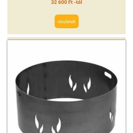
32 600 Ft -tól
részletek