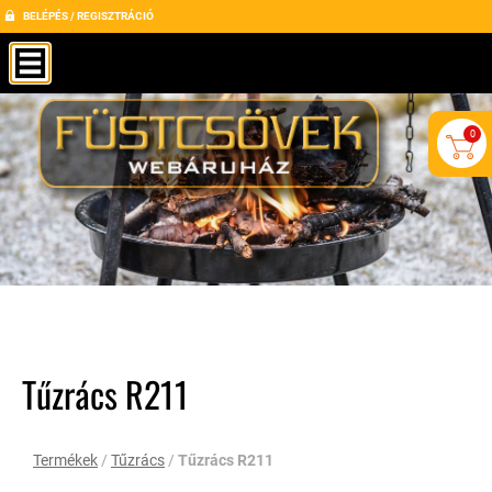
BELÉPÉS / REGISZTRÁCIÓ
0
Tűzrács R211
Termékek
/
Tűzrács
/
Tűzrács R211