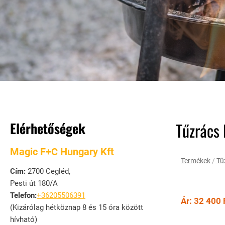
Elérhetőségek
Tűzrács
Magic F+C Hungary Kft
Termékek
/
Tű
Cím:
2700 Cegléd,
Pesti út 180/A
Telefon:
+36205506391
Ár: 32 400 
(Kizárólag hétköznap 8 és 15 óra között
hívható)