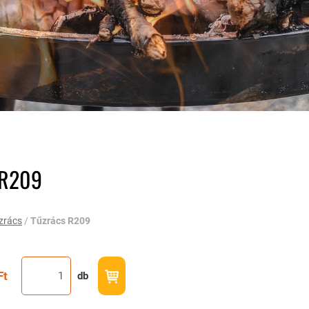
 R209
zrács
/
Tűzrács R209
Ft
db