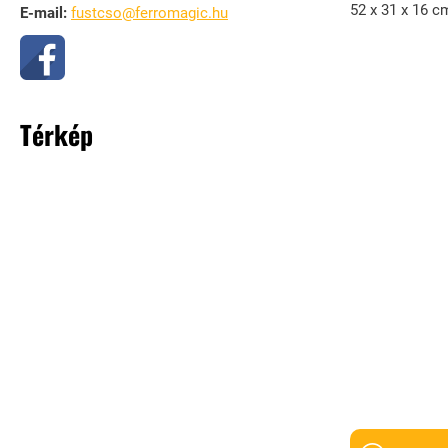
52 x 31 x 16 c
E-mail:
fustcso@ferromagic.hu
Térkép