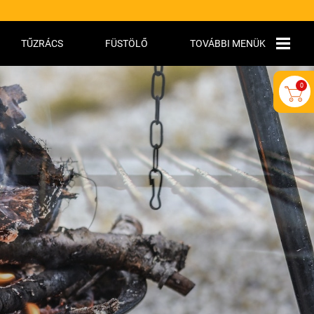
TŰZRÁCS
FÜSTÖLŐ
TOVÁBBI MENÜK
RÓLUNK
0
INFORMÁCIÓK
ELÉRHETŐSÉGEK