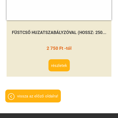
FÜSTCSŐ HUZATSZABÁLYZÓVAL (HOSSZ: 250...
2 750 Ft -tól
részletek
vissza az előző oldalra!