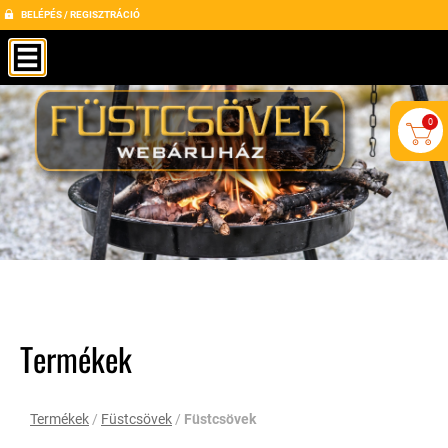
BELÉPÉS / REGISZTRÁCIÓ
0
Termékek
Termékek
/
Füstcsövek
/
Füstcsövek